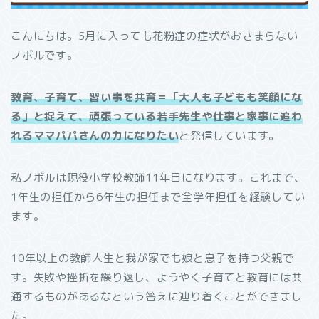
こんにちは。5月に入っても花粉症の症状がおさまらない
ノボルです。
教育、子育て、習い事を共育＝「大人も子どもも笑顔にな
る」と捉えて、頑張っている若手先生や仕事と家事に追わ
れるママパパさんの力になりたい
と発信しています。
私ノボルは現役小学校教師11年目になります。これまで、
1年生の担任から6年生の担任まで全学年担任を経験してい
ます。
10年以上の教師人生と我が家でも娘と息子を持つ父親で
す。失敗や挫折を繰り返し、ようやく子育てと教育には共
通するものがあるなという答えに辿り着くことができまし
た。