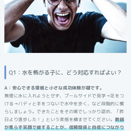
Q1：水を怖がる子に、どう対応すればよい？
A：安心できる環境と小さな成功体験が鍵です。
無理に水に入れようとせず、プールサイドで見学→足をつ
ける→バディと手をつないで水中を歩く、など段階的に慣
らしましょう。できたことをその場でしっかり認め、「昨
日より進歩した！」という実感を積ませてください。
教師
が焦らず笑顔で接することが、信頼関係と自信につながり