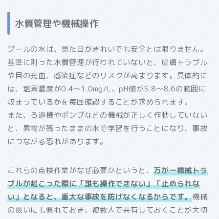
水質管理や機械操作
プールの水は、見た目がきれいでも安全とは限りません。
基準に則った水質管理が行われていないと、皮膚トラブル
や目の充血、感染症などのリスクが高まります。具体的に
は、塩素濃度が0.4〜1.0mg/L、pH値が5.8〜8.6の範囲に
収まっているかを毎回確認することが求められます。
また、ろ過機やポンプなどの機械が正しく作動していない
と、異物が残ったままの水で学習を行うことになり、事故
につながる恐れがあります。
これらの点検作業がなぜ必要かというと、
万が一機械トラ
ブルが起こった際に「誰も操作できない」「止められな
い」となると、重大な事故を防げなくなるからです。
機械
の扱いにも慣れておき、複数人で共有しておくことが大切