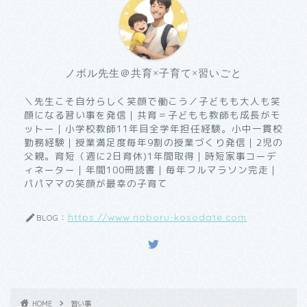
ノボル先生＠共育×子育て×習いごと
＼先生こそ自分らしく笑顔で働こう／子どもも大人も笑
顔になる習い事を発信｜共育＝子どもも教師も成長がモ
ットー｜小学校教師11年目全学年担任経験。小中一貫校
勤務経験｜授業満足度毎年9割の授業づくり発信｜2児の
父親。育短（週に2日育休)1年間取得｜時短家事コーデ
ィネーター｜年間100冊読書｜毎年フルマラソン完走｜
パパママの笑顔が最幸の子育て
https://www.noboru-kosodate.com
BLOG：
HOME
習い事