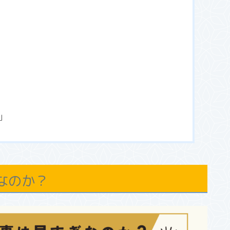
」
なのか？