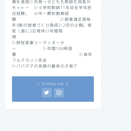
事を発信▷共育＝子どもも教師も成長が
モットー ▷小学校教師11年目全学年担
任経験。 小中一貫校勤務経
験 ▷授業満足度毎
年9割の授業づくり発信▷2児の父親。育
短（週に2日育休)1年間取
得
▷時短家事コーディネータ
ー ▷年間100冊読
書 ▷毎年
フルマラソン完走
▷パパママの笑顔が最幸の子育て
＼ Follow me ／