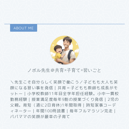
ABOUT ME
ノボル先生＠共育×子育て×習いごと
＼先生こそ自分らしく笑顔で働こう／子どもも大人も笑
顔になる習い事を発信｜共育＝子どもも教師も成長がモ
ットー｜小学校教師11年目全学年担任経験。小中一貫校
勤務経験｜授業満足度毎年9割の授業づくり発信｜2児の
父親。育短（週に2日育休)1年間取得｜時短家事コーデ
ィネーター｜年間100冊読書｜毎年フルマラソン完走｜
パパママの笑顔が最幸の子育て