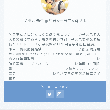
ノボル先生＠共育×子育て×習い事
＼先生こそ自分らしく笑顔で働こう／ ▷子どもも大
人も笑顔になる習い事を発信▷共育＝子どもも教師も成
長がモットー ▷小学校教師11年目全学年担任経験。
小中一貫校勤務経験 ▷授業満足度
毎年9割の授業づくり発信▷2児の父親。育短（週に2日
育休)1年間取得 ▷
時短家事コーディネーター ▷年間100冊読
書 ▷毎年フルマラソン
完走 ▷パパママの笑顔が最幸の子
育て
＼ Follow me ／