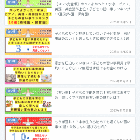
習い事
【2023完全版】やってよかった！水泳、ピアノ、
英語・英会話が上位！子どもの習い事ランキング
10選(幼稚園・保育園)
2023年11月22日
習い事
子どものサイン見逃していない？子どもが「習い
事辞めたい」と言ったときに親ができること3選
2023年11月22日
習い事
家計を圧迫していない？子どもの習い事費用は平
均いくらぐらい？無理せず続けるお金のかけ方
2023年11月21日
習い事
【習い事】子どもの才能を育む！習い事におすす
め！楽しく学べる料理習い事の魅力とは？
2023年11月21日
習い事
もう手遅れ！？中学生から始めても遅くない習い
事10選！失敗しない選び方も紹介！