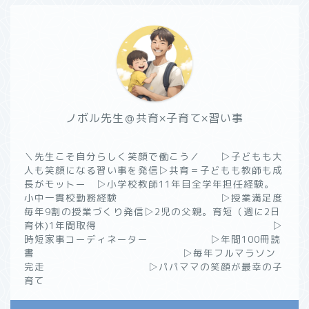
ノボル先生＠共育×子育て×習い事
＼先生こそ自分らしく笑顔で働こう／ ▷子どもも大
人も笑顔になる習い事を発信▷共育＝子どもも教師も成
長がモットー ▷小学校教師11年目全学年担任経験。
小中一貫校勤務経験 ▷授業満足度
毎年9割の授業づくり発信▷2児の父親。育短（週に2日
育休)1年間取得 ▷
時短家事コーディネーター ▷年間100冊読
書 ▷毎年フルマラソン
完走 ▷パパママの笑顔が最幸の子
育て